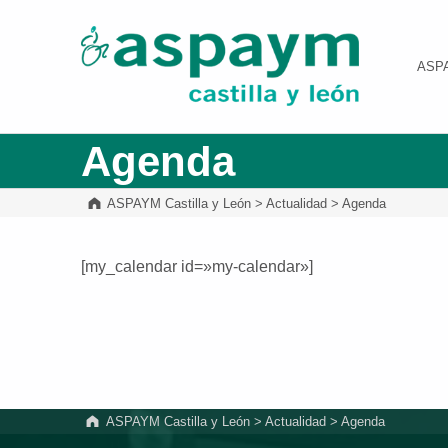
ASPAYM Castilla y León
ASP
Agenda
ASPAYM Castilla y León
>
Actualidad
>
Agenda
[my_calendar id=»my-calendar»]
Volver a la navegación principal
ASPAYM Castilla y León
>
Actualidad
>
Agenda