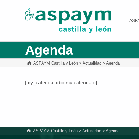
ASPAYM Castilla y León
ASP
Agenda
ASPAYM Castilla y León
>
Actualidad
>
Agenda
[my_calendar id=»my-calendar»]
Volver a la navegación principal
ASPAYM Castilla y León
>
Actualidad
>
Agenda