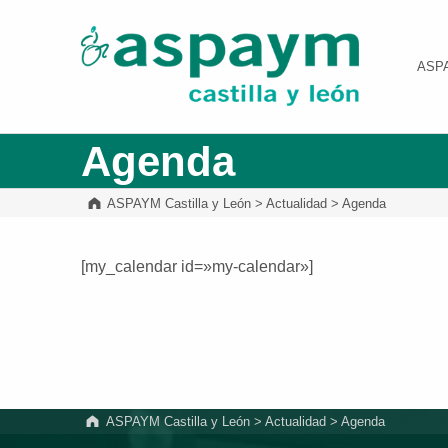
ASPAYM Castilla y León
ASP
Agenda
ASPAYM Castilla y León
>
Actualidad
>
Agenda
[my_calendar id=»my-calendar»]
Volver a la navegación principal
ASPAYM Castilla y León
>
Actualidad
>
Agenda