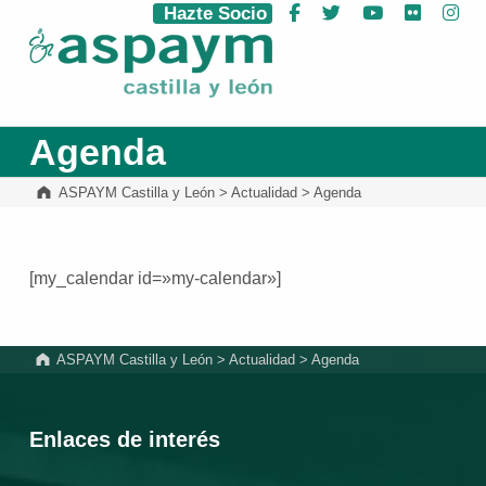
Hazte Socio
Facebook
Twitter
YouTube
Flickr
Ins
ASPAYM Castilla y León
Agenda
ASPAYM Castilla y León
>
Actualidad
>
Agenda
[my_calendar id=»my-calendar»]
Volver a la navegación principal
ASPAYM Castilla y León
>
Actualidad
>
Agenda
Enlaces de interés