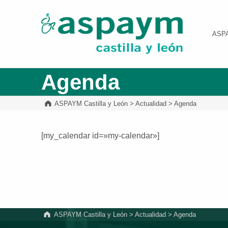
ASPAYM Castilla y León
ASP
Agenda
ASPAYM Castilla y León
>
Actualidad
>
Agenda
[my_calendar id=»my-calendar»]
Volver a la navegación principal
ASPAYM Castilla y León
>
Actualidad
>
Agenda