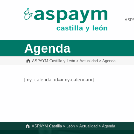
ASPAYM Castilla y León
ASP
Agenda
ASPAYM Castilla y León
>
Actualidad
>
Agenda
[my_calendar id=»my-calendar»]
Volver a la navegación principal
ASPAYM Castilla y León
>
Actualidad
>
Agenda