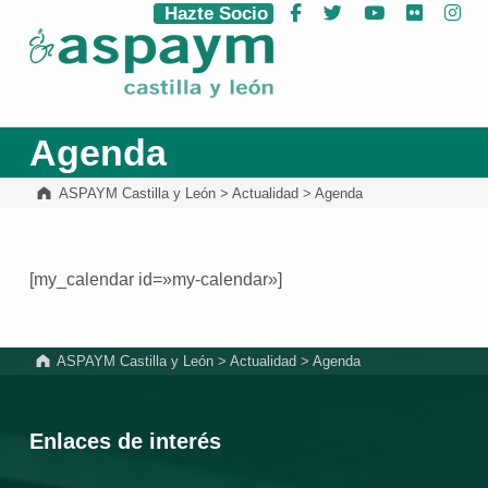
Hazte Socio
Facebook
Twitter
YouTube
Flickr
Ins
ASPAYM Castilla y León
Agenda
ASPAYM Castilla y León
>
Actualidad
>
Agenda
[my_calendar id=»my-calendar»]
Volver a la navegación principal
ASPAYM Castilla y León
>
Actualidad
>
Agenda
Enlaces de interés