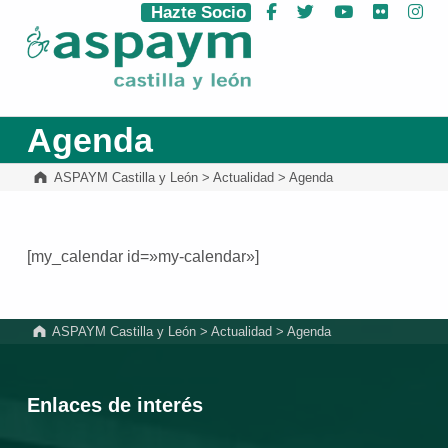
Hazte Socio
Facebook
Twitter
YouTube
Flickr
Ins
ASPAYM Castilla y León
Agenda
ASPAYM Castilla y León
>
Actualidad
>
Agenda
[my_calendar id=»my-calendar»]
Volver a la navegación principal
ASPAYM Castilla y León
>
Actualidad
>
Agenda
Enlaces de interés