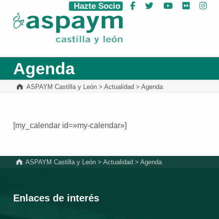
Hazte Socio
Facebook
Twitter
YouTube
Flickr
Ins
ASPAYM Castilla y León
Agenda
ASPAYM Castilla y León
>
Actualidad
>
Agenda
[my_calendar id=»my-calendar»]
Volver a la navegación principal
ASPAYM Castilla y León
>
Actualidad
>
Agenda
Enlaces de interés