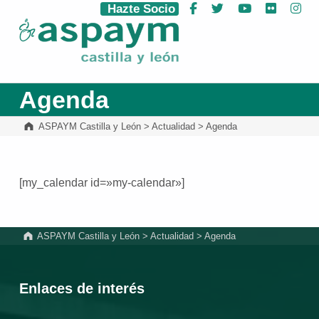
Hazte Socio
Facebook
Twitter
YouTube
Flickr
Ins
ASPAYM Castilla y León
Agenda
ASPAYM Castilla y León
>
Actualidad
>
Agenda
[my_calendar id=»my-calendar»]
Volver a la navegación principal
ASPAYM Castilla y León
>
Actualidad
>
Agenda
Enlaces de interés