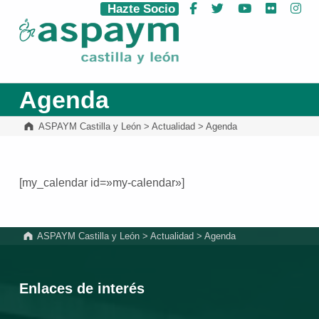
Hazte Socio
Facebook
Twitter
YouTube
Flickr
Ins
ASPAYM Castilla y León
Agenda
ASPAYM Castilla y León
>
Actualidad
>
Agenda
[my_calendar id=»my-calendar»]
Volver a la navegación principal
ASPAYM Castilla y León
>
Actualidad
>
Agenda
Enlaces de interés