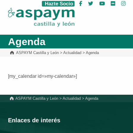
Hazte Socio
Facebook
Twitter
YouTube
Flickr
Ins
ASPAYM Castilla y León
Agenda
ASPAYM Castilla y León
>
Actualidad
>
Agenda
[my_calendar id=»my-calendar»]
Volver a la navegación principal
ASPAYM Castilla y León
>
Actualidad
>
Agenda
Enlaces de interés