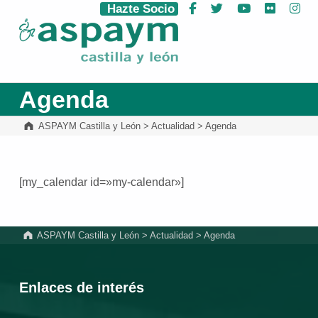
Hazte Socio
Facebook
Twitter
YouTube
Flickr
Ins
ASPAYM Castilla y León
Agenda
ASPAYM Castilla y León
>
Actualidad
>
Agenda
[my_calendar id=»my-calendar»]
Volver a la navegación principal
ASPAYM Castilla y León
>
Actualidad
>
Agenda
Enlaces de interés