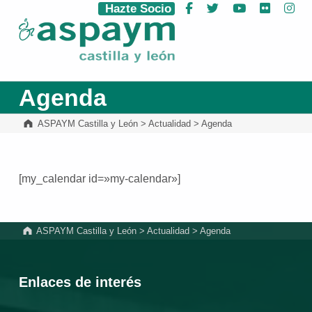
Hazte Socio
Facebook
Twitter
YouTube
Flickr
Ins
ASPAYM Castilla y León
Agenda
ASPAYM Castilla y León
>
Actualidad
>
Agenda
[my_calendar id=»my-calendar»]
Volver a la navegación principal
ASPAYM Castilla y León
>
Actualidad
>
Agenda
Enlaces de interés