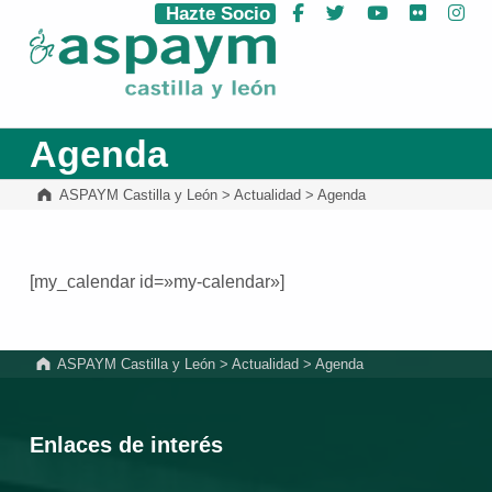
Hazte Socio
Facebook
Twitter
YouTube
Flickr
Ins
ASPAYM Castilla y León
Agenda
ASPAYM Castilla y León
>
Actualidad
>
Agenda
[my_calendar id=»my-calendar»]
Volver a la navegación principal
ASPAYM Castilla y León
>
Actualidad
>
Agenda
Enlaces de interés