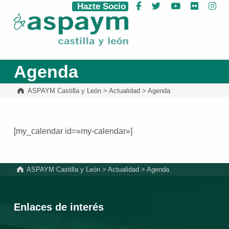
Hazte Socio
Facebook
Twitter
YouTube
Flickr
Ins
ASPAYM Castilla y León
Agenda
ASPAYM Castilla y León
>
Actualidad
>
Agenda
[my_calendar id=»my-calendar»]
Volver a la navegación principal
ASPAYM Castilla y León
>
Actualidad
>
Agenda
Enlaces de interés