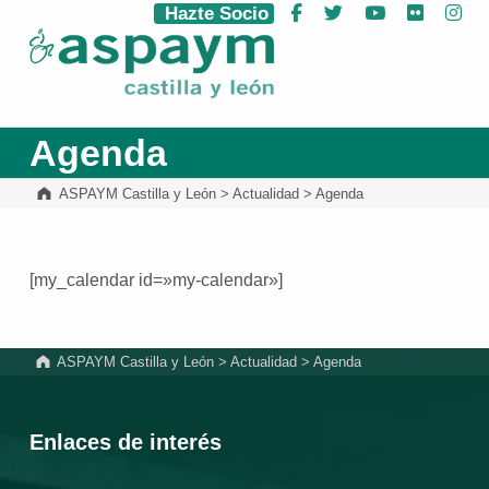
Hazte Socio
Facebook
Twitter
YouTube
Flickr
Ins
ASPAYM Castilla y León
Agenda
ASPAYM Castilla y León
>
Actualidad
>
Agenda
[my_calendar id=»my-calendar»]
Volver a la navegación principal
ASPAYM Castilla y León
>
Actualidad
>
Agenda
Enlaces de interés