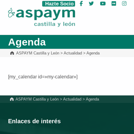
Hazte Socio
Facebook
Twitter
YouTube
Flickr
Ins
ASPAYM Castilla y León
Agenda
ASPAYM Castilla y León
>
Actualidad
>
Agenda
[my_calendar id=»my-calendar»]
Volver a la navegación principal
ASPAYM Castilla y León
>
Actualidad
>
Agenda
Enlaces de interés