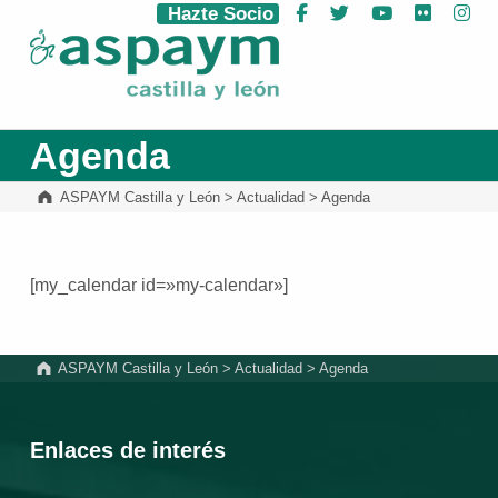
Hazte Socio
Facebook
Twitter
YouTube
Flickr
Ins
ASPAYM Castilla y León
Agenda
ASPAYM Castilla y León
>
Actualidad
>
Agenda
[my_calendar id=»my-calendar»]
Volver a la navegación principal
ASPAYM Castilla y León
>
Actualidad
>
Agenda
Enlaces de interés