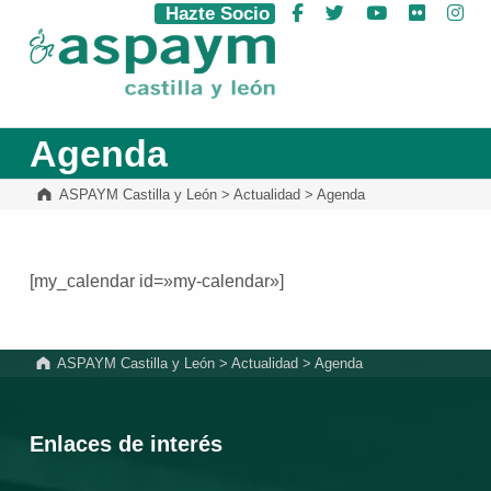
Hazte Socio
Facebook
Twitter
YouTube
Flickr
Ins
ASPAYM Castilla y León
Agenda
ASPAYM Castilla y León
>
Actualidad
>
Agenda
[my_calendar id=»my-calendar»]
Volver a la navegación principal
ASPAYM Castilla y León
>
Actualidad
>
Agenda
Enlaces de interés