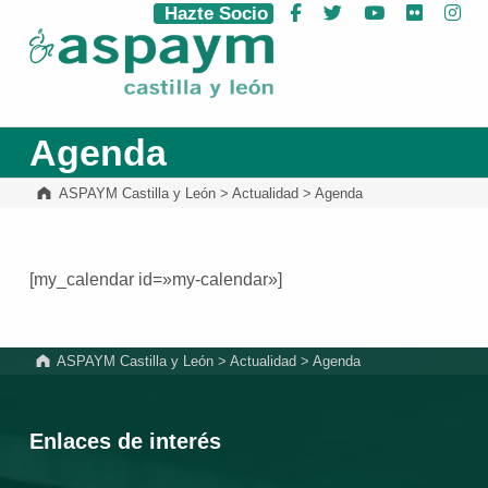
Hazte Socio
Facebook
Twitter
YouTube
Flickr
Ins
ASPAYM Castilla y León
Agenda
ASPAYM Castilla y León
>
Actualidad
>
Agenda
[my_calendar id=»my-calendar»]
Volver a la navegación principal
ASPAYM Castilla y León
>
Actualidad
>
Agenda
Enlaces de interés