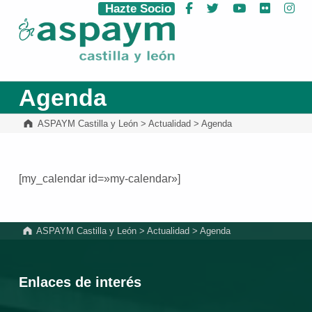
Hazte Socio
Facebook
Twitter
YouTube
Flickr
Ins
ASPAYM Castilla y León
Agenda
ASPAYM Castilla y León
>
Actualidad
>
Agenda
[my_calendar id=»my-calendar»]
Volver a la navegación principal
ASPAYM Castilla y León
>
Actualidad
>
Agenda
Enlaces de interés