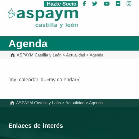
Hazte Socio
Facebook
Twitter
YouTube
Flickr
Ins
ASPAYM Castilla y León
Agenda
ASPAYM Castilla y León
>
Actualidad
>
Agenda
[my_calendar id=»my-calendar»]
Volver a la navegación principal
ASPAYM Castilla y León
>
Actualidad
>
Agenda
Enlaces de interés