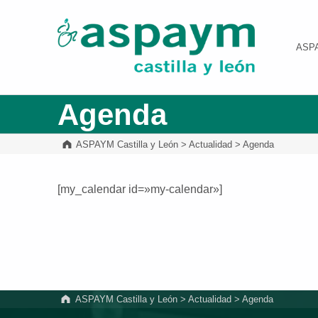
ASPAYM Castilla y León
ASP
Agenda
ASPAYM Castilla y León
>
Actualidad
>
Agenda
[my_calendar id=»my-calendar»]
Volver a la navegación principal
ASPAYM Castilla y León
>
Actualidad
>
Agenda