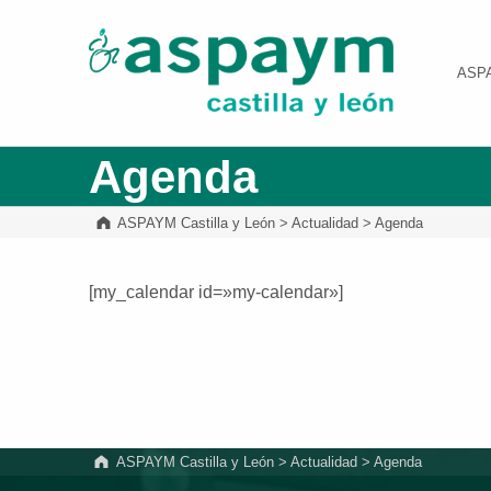
ASPAYM Castilla y León
ASP
Agenda
ASPAYM Castilla y León
>
Actualidad
>
Agenda
[my_calendar id=»my-calendar»]
Volver a la navegación principal
ASPAYM Castilla y León
>
Actualidad
>
Agenda