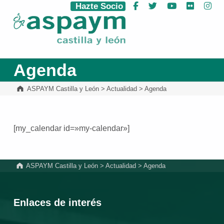
Hazte Socio
Facebook
Twitter
YouTube
Flickr
Ins
ASPAYM Castilla y León
Agenda
ASPAYM Castilla y León
>
Actualidad
>
Agenda
[my_calendar id=»my-calendar»]
Volver a la navegación principal
ASPAYM Castilla y León
>
Actualidad
>
Agenda
Enlaces de interés