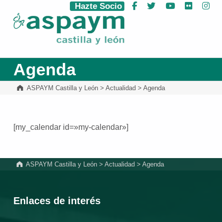
Hazte Socio
Facebook
Twitter
YouTube
Flickr
Ins
ASPAYM Castilla y León
Agenda
ASPAYM Castilla y León
>
Actualidad
>
Agenda
[my_calendar id=»my-calendar»]
Volver a la navegación principal
ASPAYM Castilla y León
>
Actualidad
>
Agenda
Enlaces de interés