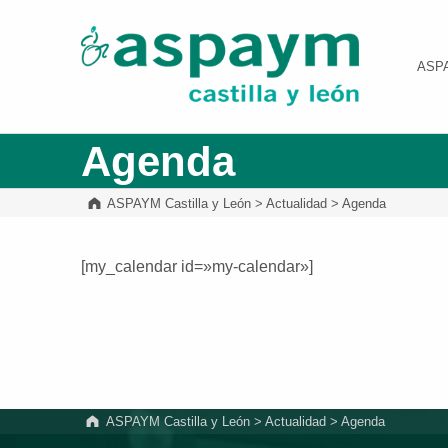
ASPAYM Castilla y León
ASP
Agenda
ASPAYM Castilla y León
>
Actualidad
>
Agenda
[my_calendar id=»my-calendar»]
Volver a la navegación principal
ASPAYM Castilla y León
>
Actualidad
>
Agenda