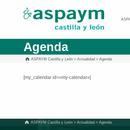
ASPAYM Castilla y León
ASP
Agenda
ASPAYM Castilla y León
>
Actualidad
>
Agenda
[my_calendar id=»my-calendar»]
Volver a la navegación principal
ASPAYM Castilla y León
>
Actualidad
>
Agenda