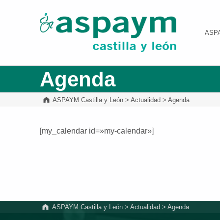
ASPAYM Castilla y León
ASP
Agenda
ASPAYM Castilla y León
>
Actualidad
>
Agenda
[my_calendar id=»my-calendar»]
Volver a la navegación principal
ASPAYM Castilla y León
>
Actualidad
>
Agenda