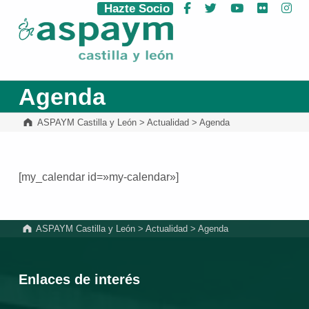
Hazte Socio
Facebook
Twitter
YouTube
Flickr
Ins
ASPAYM Castilla y León
Agenda
ASPAYM Castilla y León
>
Actualidad
>
Agenda
[my_calendar id=»my-calendar»]
Volver a la navegación principal
ASPAYM Castilla y León
>
Actualidad
>
Agenda
Enlaces de interés