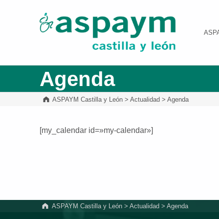
ASPAYM Castilla y León
ASP
Agenda
ASPAYM Castilla y León
>
Actualidad
>
Agenda
[my_calendar id=»my-calendar»]
Volver a la navegación principal
ASPAYM Castilla y León
>
Actualidad
>
Agenda