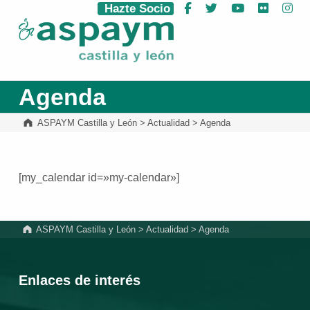
Hazte Socio
Facebook
Twitter
YouTube
Flickr
Ins
ASPAYM Castilla y León
Agenda
ASPAYM Castilla y León
>
Actualidad
>
Agenda
[my_calendar id=»my-calendar»]
Volver a la navegación principal
ASPAYM Castilla y León
>
Actualidad
>
Agenda
Enlaces de interés