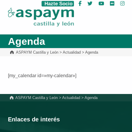
Hazte Socio
Facebook
Twitter
YouTube
Flickr
Ins
ASPAYM Castilla y León
Agenda
ASPAYM Castilla y León
>
Actualidad
>
Agenda
[my_calendar id=»my-calendar»]
Volver a la navegación principal
ASPAYM Castilla y León
>
Actualidad
>
Agenda
Enlaces de interés