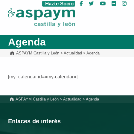
Hazte Socio
Facebook
Twitter
YouTube
Flickr
Ins
ASPAYM Castilla y León
Agenda
ASPAYM Castilla y León
>
Actualidad
>
Agenda
[my_calendar id=»my-calendar»]
Volver a la navegación principal
ASPAYM Castilla y León
>
Actualidad
>
Agenda
Enlaces de interés