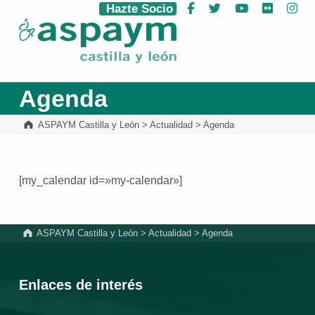
Hazte Socio
Facebook
Twitter
YouTube
Flickr
Ins
ASPAYM Castilla y León
Agenda
ASPAYM Castilla y León
>
Actualidad
>
Agenda
[my_calendar id=»my-calendar»]
Volver a la navegación principal
ASPAYM Castilla y León
>
Actualidad
>
Agenda
Enlaces de interés