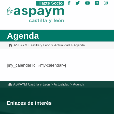
Hazte Socio
Facebook
Twitter
YouTube
Flickr
Ins
ASPAYM Castilla y León
Agenda
ASPAYM Castilla y León
>
Actualidad
>
Agenda
[my_calendar id=»my-calendar»]
Volver a la navegación principal
ASPAYM Castilla y León
>
Actualidad
>
Agenda
Enlaces de interés