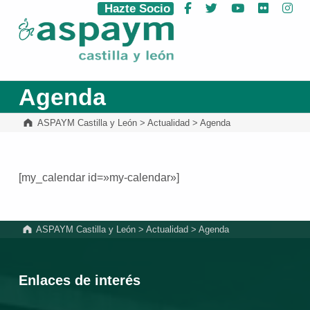
Hazte Socio
Facebook
Twitter
YouTube
Flickr
Ins
ASPAYM Castilla y León
Agenda
ASPAYM Castilla y León
>
Actualidad
>
Agenda
[my_calendar id=»my-calendar»]
Volver a la navegación principal
ASPAYM Castilla y León
>
Actualidad
>
Agenda
Enlaces de interés