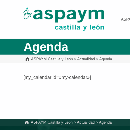
ASPAYM Castilla y León
ASP
Agenda
ASPAYM Castilla y León
>
Actualidad
>
Agenda
[my_calendar id=»my-calendar»]
Volver a la navegación principal
ASPAYM Castilla y León
>
Actualidad
>
Agenda