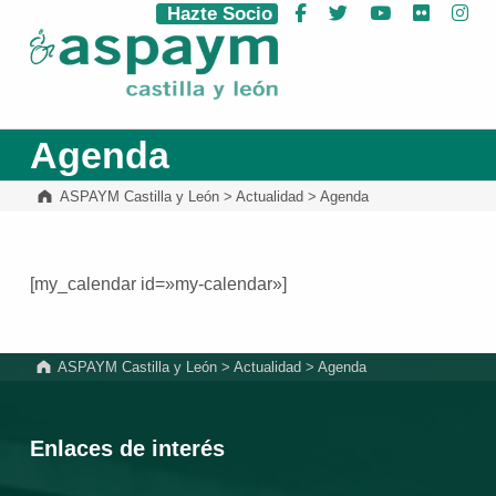
Hazte Socio
Facebook
Twitter
YouTube
Flickr
Ins
ASPAYM Castilla y León
Agenda
ASPAYM Castilla y León
>
Actualidad
>
Agenda
[my_calendar id=»my-calendar»]
Volver a la navegación principal
ASPAYM Castilla y León
>
Actualidad
>
Agenda
Enlaces de interés