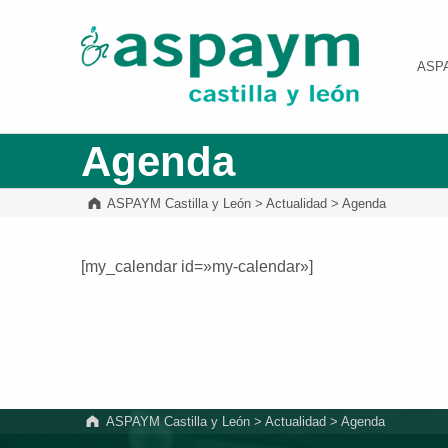
ASPAYM Castilla y León
ASP
Agenda
ASPAYM Castilla y León
>
Actualidad
>
Agenda
[my_calendar id=»my-calendar»]
Volver a la navegación principal
ASPAYM Castilla y León
>
Actualidad
>
Agenda