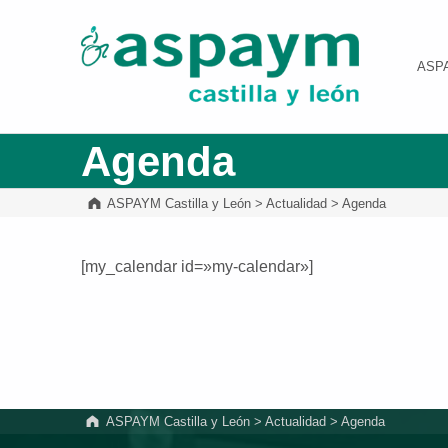
ASPAYM Castilla y León
ASP
Agenda
ASPAYM Castilla y León
>
Actualidad
>
Agenda
[my_calendar id=»my-calendar»]
Volver a la navegación principal
ASPAYM Castilla y León
>
Actualidad
>
Agenda