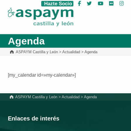
Hazte Socio
Facebook
Twitter
YouTube
Flickr
Ins
ASPAYM Castilla y León
Agenda
ASPAYM Castilla y León
>
Actualidad
>
Agenda
[my_calendar id=»my-calendar»]
Volver a la navegación principal
ASPAYM Castilla y León
>
Actualidad
>
Agenda
Enlaces de interés