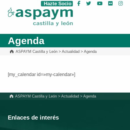
Hazte Socio
Facebook
Twitter
YouTube
Flickr
Ins
ASPAYM Castilla y León
Agenda
ASPAYM Castilla y León
>
Actualidad
>
Agenda
[my_calendar id=»my-calendar»]
Volver a la navegación principal
ASPAYM Castilla y León
>
Actualidad
>
Agenda
Enlaces de interés