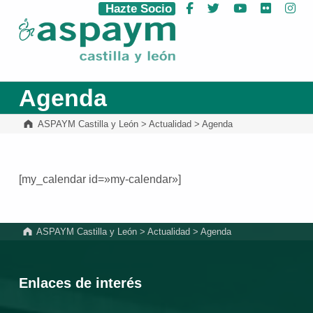
Hazte Socio
Facebook
Twitter
YouTube
Flickr
Ins
ASPAYM Castilla y León
Agenda
ASPAYM Castilla y León
>
Actualidad
>
Agenda
[my_calendar id=»my-calendar»]
Volver a la navegación principal
ASPAYM Castilla y León
>
Actualidad
>
Agenda
Enlaces de interés