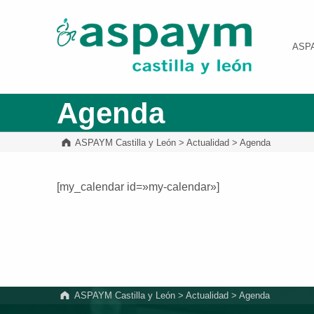
ASPAYM Castilla y León
ASP
Agenda
ASPAYM Castilla y León
>
Actualidad
>
Agenda
[my_calendar id=»my-calendar»]
Volver a la navegación principal
ASPAYM Castilla y León
>
Actualidad
>
Agenda