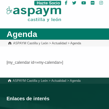
Hazte Socio
Facebook
Twitter
YouTube
Flickr
Ins
ASPAYM Castilla y León
Agenda
ASPAYM Castilla y León
>
Actualidad
>
Agenda
[my_calendar id=»my-calendar»]
Volver a la navegación principal
ASPAYM Castilla y León
>
Actualidad
>
Agenda
Enlaces de interés