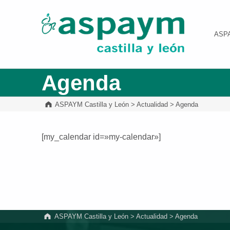
ASPAYM Castilla y León
ASP
Agenda
ASPAYM Castilla y León
>
Actualidad
>
Agenda
[my_calendar id=»my-calendar»]
Volver a la navegación principal
ASPAYM Castilla y León
>
Actualidad
>
Agenda