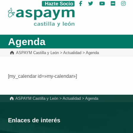
Hazte Socio
Facebook
Twitter
YouTube
Flickr
Ins
ASPAYM Castilla y León
Agenda
ASPAYM Castilla y León
>
Actualidad
>
Agenda
[my_calendar id=»my-calendar»]
Volver a la navegación principal
ASPAYM Castilla y León
>
Actualidad
>
Agenda
Enlaces de interés