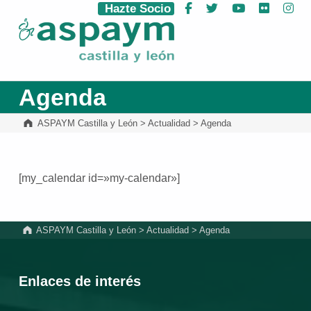
Hazte Socio
Facebook
Twitter
YouTube
Flickr
Ins
ASPAYM Castilla y León
Agenda
ASPAYM Castilla y León
>
Actualidad
>
Agenda
[my_calendar id=»my-calendar»]
Volver a la navegación principal
ASPAYM Castilla y León
>
Actualidad
>
Agenda
Enlaces de interés